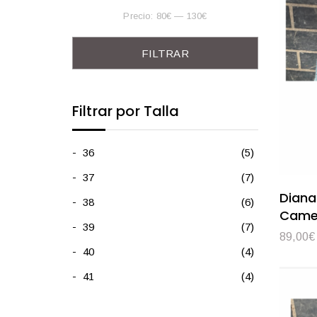
Precio:
80€
—
130€
Precio mínimo
Precio máximo
FILTRAR
Filtrar por Talla
36
(5)
37
(7)
Diana
38
(6)
Came
39
(7)
89,00
€
40
(4)
41
(4)