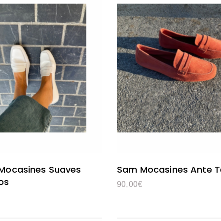
Mocasines Suaves
Sam Mocasines Ante T
os
90,00
€