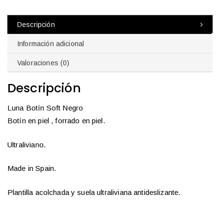
t
í
Descripción
n
Información adicional
S
o
Valoraciones (0)
f
t
Descripción
N
e
Luna Botín Soft Negro
g
Botín en piel , forrado en piel.
r
o
Ultraliviano.
c
a
Made in Spain.
n
t
Plantilla acolchada y suela ultraliviana antideslizante.
i
d