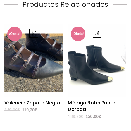
Productos Relacionados
a
d
¡Oferta!
¡Oferta!
Valencia Zapato Negro
Málaga Botín Punta
Dorada
149,00
€
119,20
€
189,90
€
150,00
€