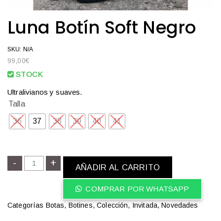
Luna Botín Soft Negro
SKU: N/A
99,00
€
STOCK
Ultralivianos y suaves.
Talla
36
37
38
39
40
41
-
L
+
AÑADIR AL CARRITO
u
n
COMPRAR POR WHATSAPP
a
Categorías
Botas
,
Botines
,
Colección
,
Invitada
,
Novedades
B
o