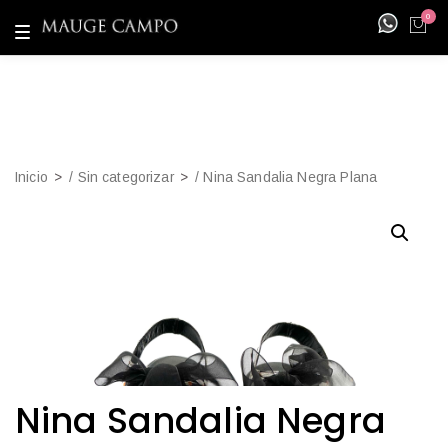
0
T
o
g
g
l
e
n
a
v
i
Inicio
/
Sin categorizar
/ Nina Sandalia Negra Plana
g
a
t
i
o
n
Nina Sandalia Negra