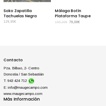
Soko Zapatilla
Málaga Botín
Tachuelas Negra
Plataforma Taupe
129,95
€
155,00
€
79,00
€
Contacto
Pza. Bilbao, 2- Centro
Donostia / San Sebastián
T: 943 424 712
E: info@maugecampo.com
www.maugecampo.com
Más Información