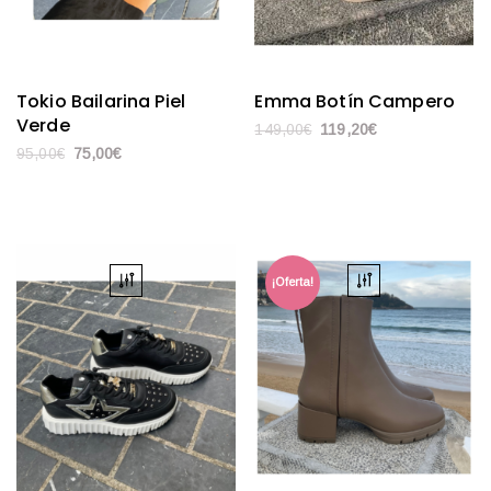
Tokio Bailarina Piel
Emma Botín Campero
Verde
149,00
€
119,20
€
95,00
€
75,00
€
¡Oferta!